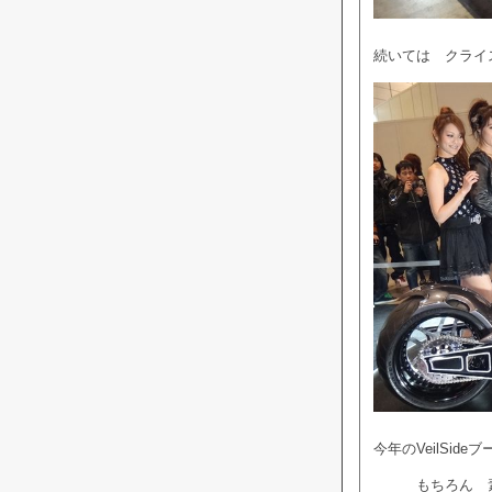
続いては クライ
今年のVeilSi
もちろん 素敵