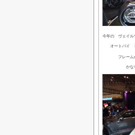
今年の ヴェイル
オートバイ も
フレームから
かなり カッ